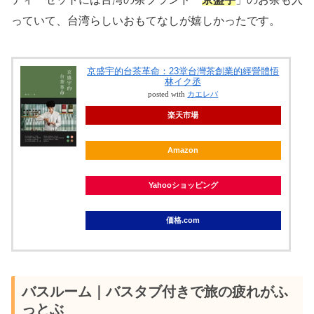
っていて、台湾らしいおもてなしが嬉しかったです。
京盛宇的台茶革命：23堂台灣茶創業的經營體悟
林イク丞
posted with
カエレバ
楽天市場
Amazon
Yahooショッピング
価格.com
バスルーム｜バスタブ付きで旅の疲れがふ
っとぶ