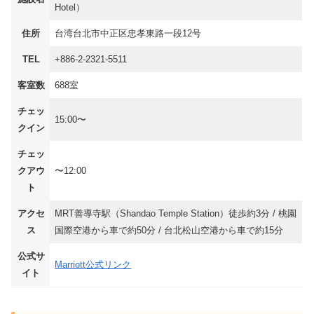
Hotel）
住所
台湾台北市中正区忠孝東路一段12号
TEL
+886-2-2321-5511
客室数
688室
チェッ
15:00〜
クイン
チェッ
クアウ
〜12:00
ト
アクセ
MRT善導寺駅（Shandao Temple Station）徒歩約3分 / 桃園
ス
国際空港から車で約50分 / 台北松山空港から車で約15分
公式サ
Marriott公式リンク
イト