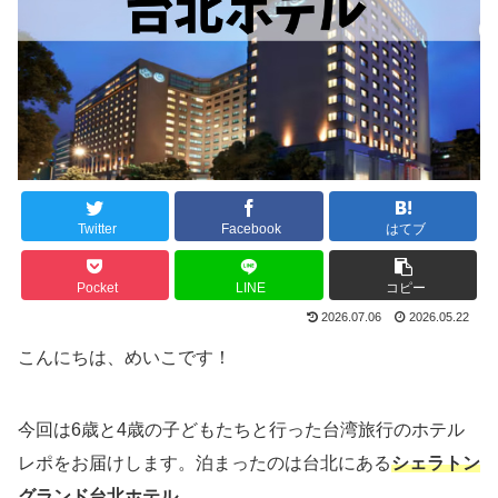
Twitter
Facebook
はてブ
Pocket
LINE
コピー
2026.07.06
2026.05.22
こんにちは、めいこです！
今回は6歳と4歳の子どもたちと行った台湾旅行のホテル
レポをお届けします。泊まったのは台北にある
シェラトン
グランド台北ホテル
。