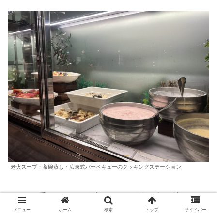
老火スープ・茶碗蒸し・広東式バーベキューのクッキングステーション
そして一番テンションが上がったのが
クッキングステーシ
ョン
！
老火スープ（薬膳スープ）・茶碗蒸し・広東式バー
メニュー
ホーム
検索
トップ
サイドバー