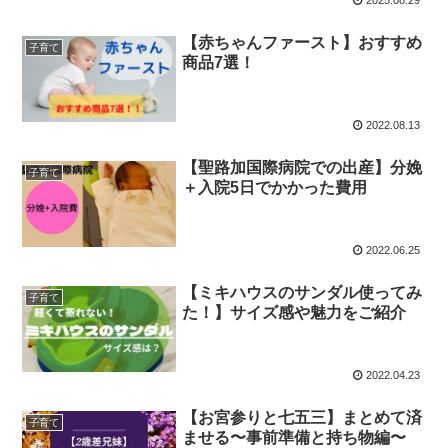
【赤ちゃんファースト】おすすめ
子育て
商品7選！
2022.08.13
【聖路加国際病院での出産】分娩
子育て
＋入院5日でかかった費用
2022.06.25
【ミキハウスのサンダル使ってみ
子育て
た！】サイズ感や魅力をご紹介
2022.04.23
【お宮参りと七五三】まとめて済
子育て
ませる〜事前準備と持ち物編〜