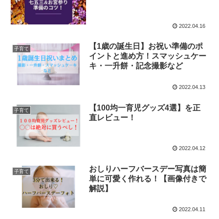
2022.04.16
【1歳の誕生日】お祝い準備のポ
子育て
イントと進め方！スマッシュケー
キ・一升餅・記念撮影など
2022.04.13
【100均一育児グッズ4選】を正
子育て
直レビュー！
2022.04.12
おしりハーフバースデー写真は簡
子育て
単に可愛く作れる！【画像付きで
解説】
2022.04.11