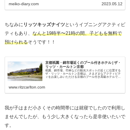
meiko-diary.com
2023.05.12
ちなみに
リッツキッズナイツ
というイブニングアクティビ
ティもあり、
なんと19時半〜21時の間、子どもを無料で
預けられる
そうです！！
京都祇園・錦市場近くのプール付きホテル | ザ・
リッツ・カールトン京都
祇園、錦市場、竹林などの観光スポットの近くに位置する
ザ・リッツ・カールトン京都は、さまざまなアクティビテ
ィをお楽しみいただける京都のプール付き高級ホテルで
す。
www.ritzcarlton.com
我が子はまだ小さくその時間帯には就寝でしたので利用し
ませんでしたが、もう少し大きくなったら是非使いたいで
す。