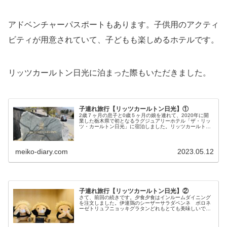
アドベンチャーパスポートもあります。子供用のアクティ
ビティが用意されていて、子どもも楽しめるホテルです。
リッツカールトン日光に泊まった際もいただきました。
子連れ旅行【リッツカールトン日光】①
2歳７ヶ月の息子と0歳５ヶ月の娘を連れて、2020年に開
業した栃木県で初となるラグジュアリーホテル「ザ・リッ
ツ・カールトン日光」に宿泊しました。リッツカールトン
日光は、東京から2時間半の距離に位置し日光国立公園内
にあります。...
meiko-diary.com
2023.05.12
子連れ旅行【リッツカールトン日光】②
さて、前回の続きです。夕食夕食はインルームダイニング
を注文しました。伊達鶏のシーザーサラダペンネ ボロネ
ーゼトリュフニョッキグラタンどれもとても美味しいです
が、かなり...