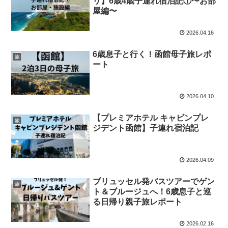
リ】6歳4歳子連れ宿泊記①〜お部
屋編〜
2026.04.16
6歳息子と行く！函館母子旅レポ
旅
ート
2026.04.10
【プレミアホテル キャビンプレ
旅
ジデント函館】子連れ宿泊記
2026.04.09
ブリュッセル発バスツアーでゲン
旅
ト＆ブルージュへ！6歳息子と巡
る日帰り親子旅レポート
2026.02.16