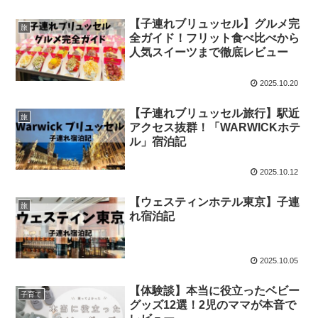
【子連れブリュッセル】グルメ完
旅
全ガイド！フリット食べ比べから
人気スイーツまで徹底レビュー
2025.10.20
【子連れブリュッセル旅行】駅近
旅
アクセス抜群！「WARWICKホテ
ル」宿泊記
2025.10.12
【ウェスティンホテル東京】子連
旅
れ宿泊記
2025.10.05
【体験談】本当に役立ったベビー
子育て
グッズ12選！2児のママが本音で