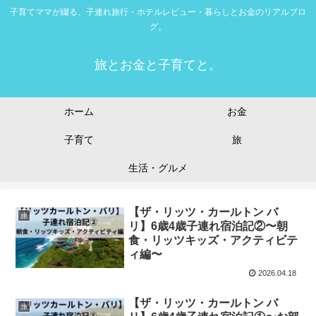
子育てママが綴る、子連れ旅行・ホテルレビュー・暮らしとお金のリアルブロ
グ。
旅とお金と子育てと。
ホーム
お金
子育て
旅
生活・グルメ
【ザ・リッツ・カールトン バ
旅
リ】6歳4歳子連れ宿泊記②〜朝
食・リッツキッズ・アクティビテ
ィ編〜
2026.04.18
【ザ・リッツ・カールトン バ
旅