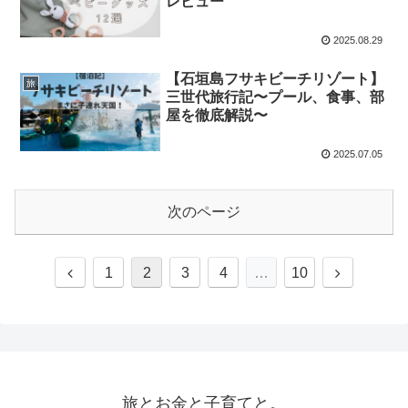
レビュー
2025.08.29
【石垣島フサキビーチリゾート】
旅
三世代旅行記〜プール、食事、部
屋を徹底解説〜
2025.07.05
次のページ
1
2
3
4
…
10
旅とお金と子育てと。